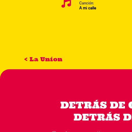
Canción:
A mi calle
< La Uníon
DETRÁS DE 
DETRÁS D