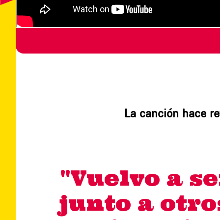
La canción hace ref
"Vuelvo a se
junto a otr