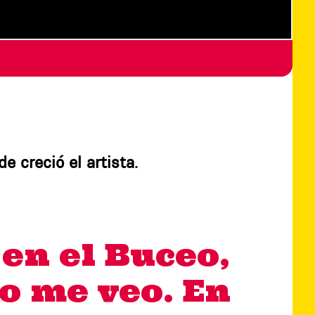
e creció el artista.
 en el Buceo,
o me veo. En