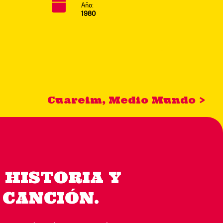
Año:
1980
Cuareim, Medio Mundo >
 HISTORIA Y
 CANCIÓN.