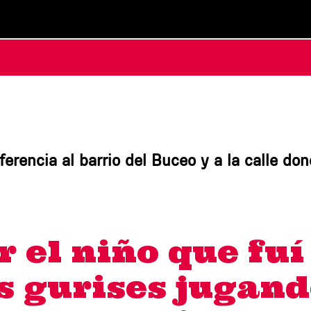
erencia al barrio del Buceo y a la calle dond
r el niño que fuí
os gurises jugand