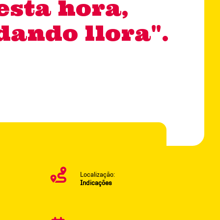
esta hora,
dando llora".
Localização:
Indicações