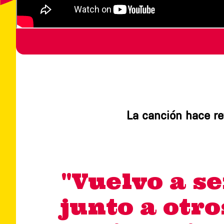
La canción hace ref
"Vuelvo a se
junto a otr