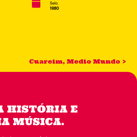
Selo:
1980
Cuareim, Medio Mundo >
 HISTÓRIA E
A MÚSICA.