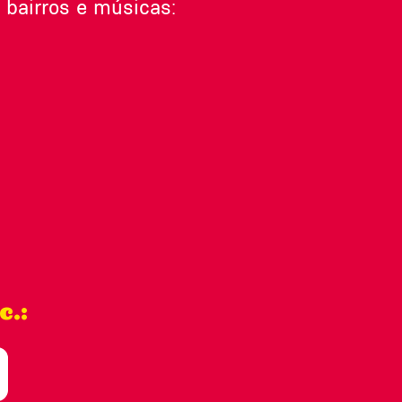
bairros e músicas:
c.: