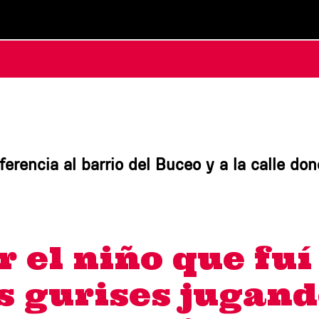
erencia al barrio del Buceo y a la calle dond
r el niño que fuí
os gurises jugand