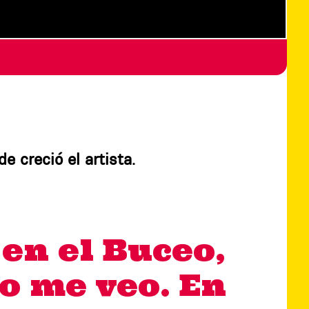
e creció el artista.
 en el Buceo,
o me veo. En