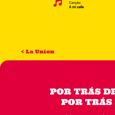
Canção:
A mi calle
< La Uníon
POR TRÁS D
POR TRÁS