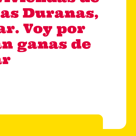
Las Duranas,
ar. Voy por
an ganas de
ar