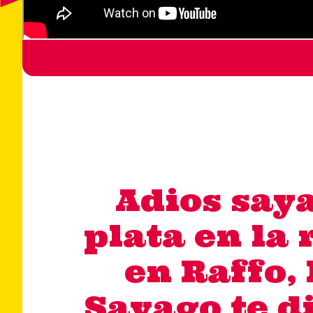
Adios saya
plata en la 
en Raffo, 
Sayago te di