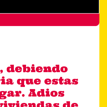
a, debiendo
ria que estas
ugar. Adios
 viviendas de