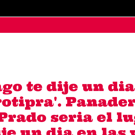
go te dije un di
rotipra'. Panade
Prado seria el l
je un dia en las