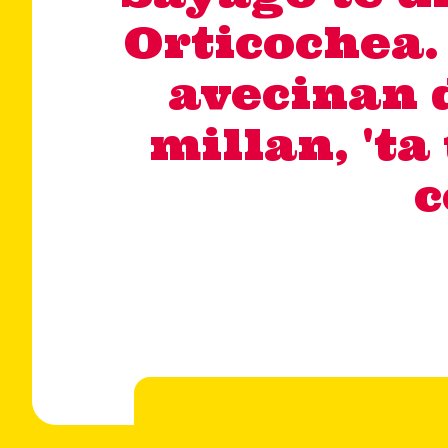
Orticochea.
avecinan d
millan, 't
c