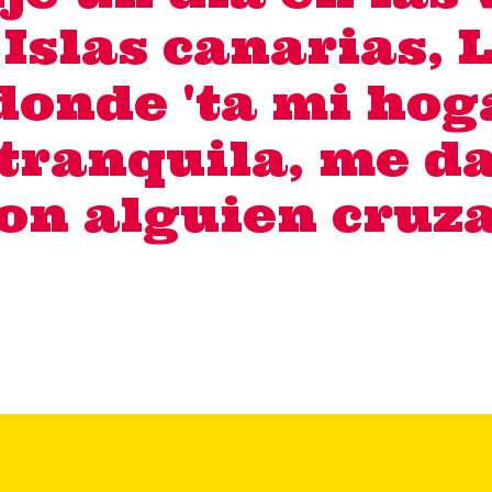
 Islas canarias, 
onde 'ta mi hog
a tranquila, me d
on alguien cruz