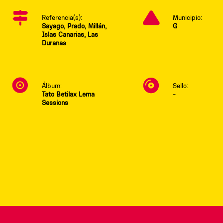
Referencia(s):
Municipio:
Sayago, Prado, Millán,
G
Islas Canarias, Las
Duranas
Álbum:
Sello:
Tato Betilax Lema
-
Sessions