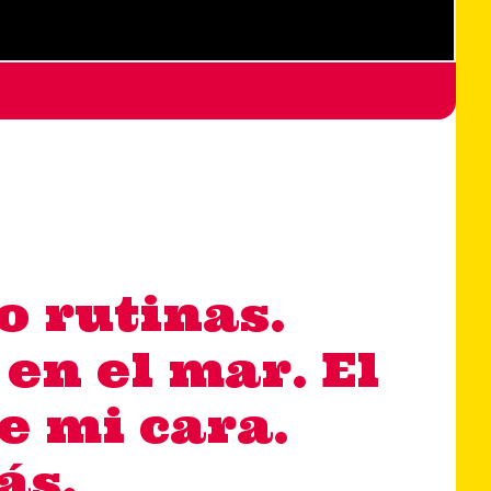
o rutinas.
en el mar. El
e mi cara.
ás.