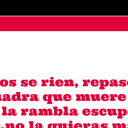
os se rien, repas
adra que muere 
 la rambla escup
,no la quieras m