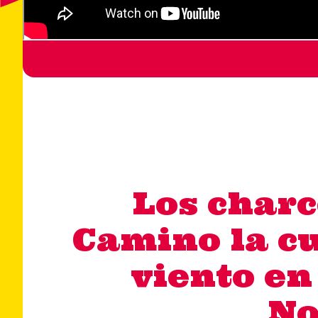
Los charc
Camino la cu
viento en
No