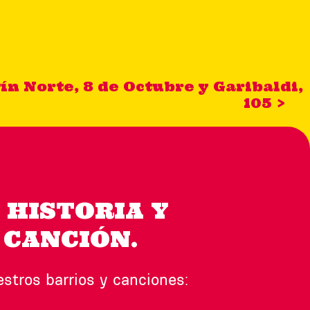
ín Norte, 8 de Octubre y Garibaldi,
105 >
 HISTORIA Y
 CANCIÓN.
tros barrios y canciones: