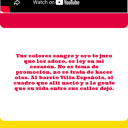
Tus colores sangre y oro te juro
que los adoro, es ley en mi
corazón. No es tema de
promoción, no se trata de hacer
olas. Al barrio Villa Española, al
cuadro que allí nació y a la gente
que su vida entre sus calles dejó.